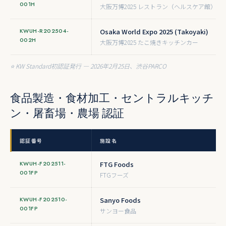
001H
大阪万博2025 レストラン（ヘルスケア館）
KWUH-R202504-
Osaka World Expo 2025 (Takoyaki)
002H
大阪万博2025 たこ焼きキッチンカー
⭐ KW Standard初認証発行 — 2026年2月25日、渋谷PARCO
食品製造・食材加工・セントラルキッチ
ン・屠畜場・農場 認証
認証番号
施設名
KWUH-F202511-
FTG Foods
001FP
FTGフーズ
KWUH-F202510-
Sanyo Foods
001FP
サンヨー食品