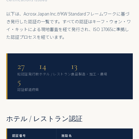
以下は、Acrosx Japan Inc.がKW Standardフレームワークに基づ
き発行した認証の一覧です。すべての認証はキーフ・ウォン・ワ
イ・キットによる現地審査を経て発行され、ISO 17065に準拠し
た認証プロセスを経ています。
27
14
13
総認証発行数
ホテル / レストラン
食品製造・加工・農場
5
認証都道府県
ホテル / レストラン認証
認証番号
施設名