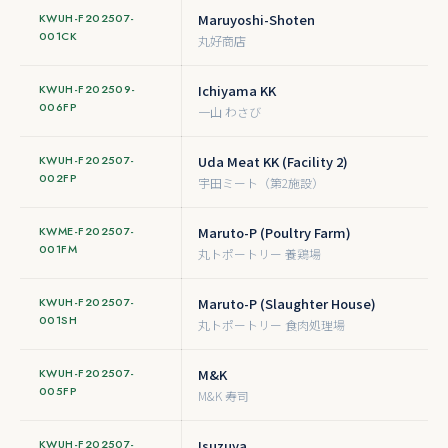
KWUH-F202507-
Maruyoshi-Shoten
001CK
丸好商店
KWUH-F202509-
Ichiyama KK
006FP
一山 わさび
KWUH-F202507-
Uda Meat KK (Facility 2)
002FP
宇田ミート（第2施設）
KWME-F202507-
Maruto-P (Poultry Farm)
001FM
丸トポートリー 養鶏場
KWUH-F202507-
Maruto-P (Slaughter House)
001SH
丸トポートリー 食肉処理場
KWUH-F202507-
M&K
005FP
M&K 寿司
KWUH-F202507-
Isuzuya