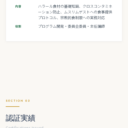
ハラール食材の基礎知識、クロスコンタミネ
内容
ーション防止、ムスリムゲストへの食事提供
プロトコル、宗教的食制限への実務対応
プログラム開発・委員会委員・主任講師
役割
SECTION 03
認証実績
Certifications Issued