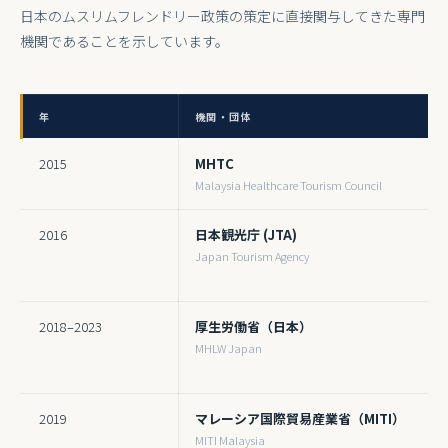
日本のムスリムフレンドリー政策の策定に直接関与してきた専門
機関であることを示しています。
年
機関・団体
2015
MHTC
Malaysia Healthcare Tourism Council
2016
日本観光庁 (JTA)
Japan Tourism Agency
2018–2023
厚生労働省（日本）
MHLW Japan
2019
マレーシア国際貿易産業省（MITI）
MITI Malaysia