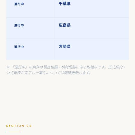
千葉県
進行中
広島県
進行中
宮崎県
進行中
※ 「進行中」の案件は現在協議・検討段階にある取組みです。正式契約・
公式発表が完了した案件については随時更新します。
SECTION 02