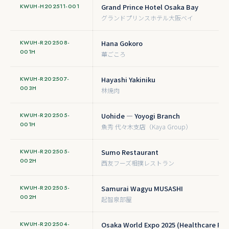
KWUH-H202511-001
Grand Prince Hotel Osaka Bay
グランドプリンスホテル大阪ベイ
KWUH-R202508-
Hana Gokoro
001H
華ごころ
KWUH-R202507-
Hayashi Yakiniku
003H
林焼肉
KWUH-R202505-
Uohide — Yoyogi Branch
001H
魚秀 代々木支店（Kaya Group）
KWUH-R202505-
Sumo Restaurant
002H
西友フーズ相撲レストラン
KWUH-R202505-
Samurai Wagyu MUSASHI
002H
起智泉部屋
KWUH-R202504-
Osaka World Expo 2025 (Healthcare Pavi