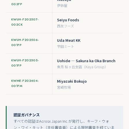
003FP
伊鈴屋
KWUH-F202507-
Seiyu Foods
002CK
西友フーズ
KWUH-F202506-
Uda Meat KK
001FP
宇田ミート
KWUH-F202505-
Uohide — Sakura ka Oka Branch
001FP
魚秀 桜ヶ丘支店（Kaya Group）
KWME-F202404-
Miyazaki Bokujo
001FM
宮崎牧場
認証ガバナンス
すべての認証はAcrosx Japan Inc.が発行し、キーフ・ウォ
ン・ワイ・キット（主任審査員）による現地審査を経ていま