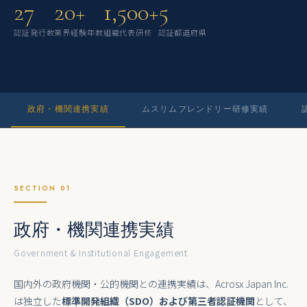
27
20+
1,500+
5
認証発行数
業界経験年数
組織代表研修
認証都道府県
政府・機関連携実績
ムスリムフレンドリー研修実績
SECTION 01
政府・機関連携実績
Government & Institutional Engagement
国内外の政府機関・公的機関との連携実績は、Acrosx Japan Inc.
は独立した
標準開発組織（SDO）および第三者認証機関
として、